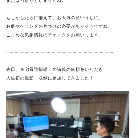
まだはっきりとしませんね。
もしかしたらに備えて、お天気の良いうちに、
お庭やベランダの片づけの必要がありそうですね。
こまめな気象情報のチェックをお願いします。
∽∽∽∽∽∽∽∽∽∽∽∽∽∽∽∽∽∽∽∽∽∽∽∽∽∽∽∽∽
先日、在宅看護指導士の講義の依頼をいただき、
人生初の撮影・収録に参加してきました！