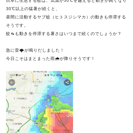
日本に生息する蚊は、気温が30℃を越えると動きが鈍くなり
30℃以上の猛暑が続くと、
昼間に活動するヤブ蚊（ヒトスジシマカ）の動きも停滞する
そうです。
蚊🦟も動きを停滞する暑さはいつまで続くのでしょうか？
急に雷🌩️が鳴りだしました！
今日こそはまとまった雨🌧️が降りそうです！