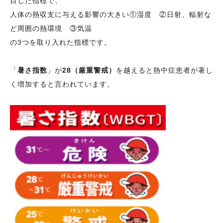
目した指標で、
人体の熱収支に与える影響の大きい①湿度 ②日射、輻射な
ど周囲の熱環境 ③気温
の3つを取り入れた指標です。
「
暑さ指数
」が
28（厳重警戒）
を越えると熱中症患者が著し
く増加すると言われています。