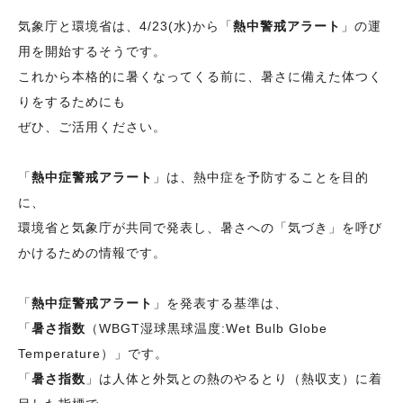
気象庁と環境省は、4/23(水)から「
熱中警戒アラート
」の運
用を開始するそうです。
これから本格的に暑くなってくる前に、暑さに備えた体つく
りをするためにも
ぜひ、ご活用ください。
「
熱中症警戒アラート
」は、熱中症を予防することを目的
に、
環境省と気象庁が共同で発表し、暑さへの「気づき」を呼び
かけるための情報です。
「
熱中症警戒アラート
」を発表する基準は、
「
暑さ指数
（WBGT湿球黒球温度:Wet Bulb Globe
Temperature）」です。
「
暑さ指数
」は人体と外気との熱のやるとり（熱収支）に着