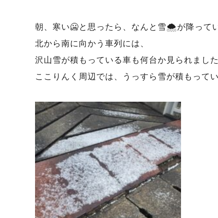
朝、寒い🥶と思ったら、なんと雪🌨️が降って
北から南に向かう車列には、
沢山雪が積もっている車も何台か見られまし
ここりんく周辺では、うっすら雪が積もって