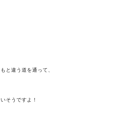
！
つもと違う道を通って、
良いそうですよ！